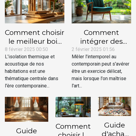
Comment choisir
Comment
le meilleur bois
intégrer des
triple vitrage
meubles vintage
8 février 2025 00:50
2 février 2025 01:56
L'isolation thermique et
Mêler l'intemporel au
pour l'isolation
pour une
acoustique de nos
contemporain peut s'avérer
de votre
décoration
habitations est une
être un exercice délicat,
intérieur
moderne
thématique centrale dans
mais lorsque l'on maîtrise
l'ère contemporaine...
l'art...
Guide
Comment
Guide
d'achat
choisir le