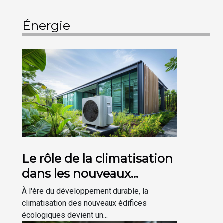
prometteuse pour repenser
notre consommation
Énergie
d'énergie. Les avancées
technologiques récentes
ont permis d'augmenter
significativement l'efficacité
et...
Le rôle de la climatisation
dans les nouveaux
bâtiments écologiques
À l'ère du développement durable, la
climatisation des nouveaux édifices
écologiques devient un...