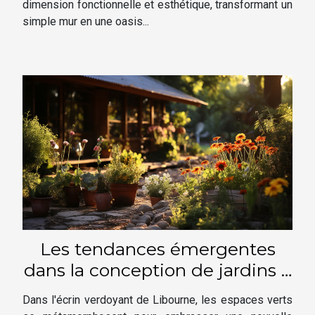
dimension fonctionnelle et esthétique, transformant un
simple mur en une oasis...
Les tendances émergentes
dans la conception de jardins à
Libourne : Comment intégrer la
Dans l'écrin verdoyant de Libourne, les espaces verts
biodiversité locale