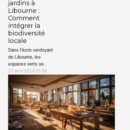
jardins à
Libourne :
Comment
intégrer la
biodiversité
locale
Dans l'écrin verdoyant
de Libourne, les
espaces verts se
métamorphosent pour
23 avril 2024 01:56
embrasser une nouvelle
philosophie : intégrer
harmonieusement la
biodiversité locale dans
la conception de nos
jardins. Cette approche,
loin d'être une simple
tendance, devient une