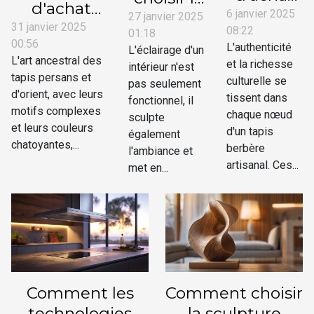
d'achat
pour
6 janvier 2025
luminaire
27 janvier 2025
pour choisir
31 janvier 2025
08:22
choisir
01:18
parfait
00:56
un tapis
L'authenticité
L'éclairage d'un
un tapis
pour
L'art ancestral des
et la richesse
persan ou
intérieur n'est
berbère
chaque
tapis persans et
culturelle se
pas seulement
d'orient
artisanal
d'orient, avec leurs
pièce de
tissent dans
fonctionnel, il
authentique
motifs complexes
chaque nœud
votre
sculpte
et leurs couleurs
d'un tapis
également
maison
chatoyantes,...
berbère
l'ambiance et
artisanal. Ces...
met en...
Comment les
Comment choisir
technologies
la sculpture