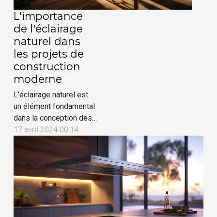
composante centrale de
L'importance
notre rapport à...
de l'éclairage
naturel dans
les projets de
construction
moderne
L'éclairage naturel est
un élément fondamental
dans la conception des
espaces de vie et de
17 avril 2024 00:14
travail contemporains. Il
transcende la simple
fonctionnalité pour
devenir une composante
capitale du bien-être et
de l'esthétique. La
lumière du jour offre une