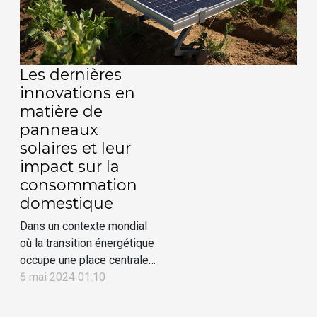
efficaces mais également
plus...
Les dernières
innovations en
matière de
panneaux
solaires et leur
impact sur la
consommation
domestique
Dans un contexte mondial
où la transition énergétique
occupe une place centrale
dans les débats, les
6 mai 2024 01:10
panneaux solaires
représentent une alternative