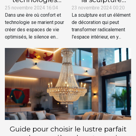
avancées
parfaite pour
25 novembre 2024 16:04
23 novembre 2024 00:20
Dans une ère où confort et
La sculpture est un élément
améliorent le
harmoniser votre
technologie se marient pour
de décoration qui peut
silence des
décoration
créer des espaces de vie
transformer radicalement
hottes de cuisine
intérieure
optimisés, le silence en...
l'espace intérieur, en y...
Guide pour choisir le lustre parfait