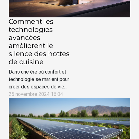
palette de nuances qui
enrichit les volumes...
Comment les
technologies
avancées
améliorent le
silence des hottes
de cuisine
Dans une ère où confort et
technologie se marient pour
créer des espaces de vie
optimisés, le silence en
25 novembre 2024 16:04
cuisine devient un critère
de choix primordial. Les
avancées technologiques
ont révolutionné l'univers
des hottes de cuisine, les
rendant non seulement plus