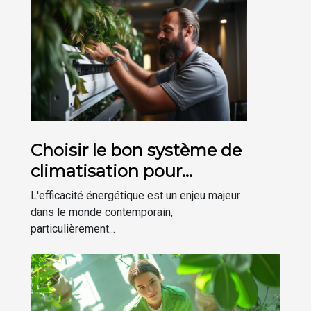
Choisir le bon système de
climatisation pour
améliorer l'efficacité
L'efficacité énergétique est un enjeu majeur
énergétique de votre
dans le monde contemporain,
particulièrement...
maison