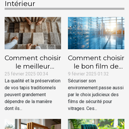
Intérieur
Comment choisir
Comment choisir
le meilleur
le bon film de
service de
sécurité pour vos
25 février 2025 00:34
9 février 2025 01:32
La qualité et la préservation
Sécuriser son
nettoyage de
vitrages
de vos tapis traditionnels
environnement passe aussi
tapis
peuvent grandement
par le choix judicieux des
traditionnels
dépendre de la manière
films de sécurité pour
dont ils...
vitrages. Ces...